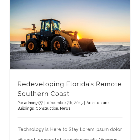
Redeveloping Florida’s Remote Southern Coast
Redeveloping Florida’s Remote
Southern Coast
Par
admin5177
|
décembre 7th, 2015
|
Architecture
,
Buildings
,
Construction
,
News
Technology is Here to Stay Lorem ipsum dolor
sit amet, consectetur adipiscing elit. Vivamus