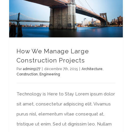
How We Manage Large Construction Projects
How We Manage Large
Construction Projects
Par
admin5177
|
décembre 7th, 2015
|
Architecture
,
Construction
,
Engineering
Technology is Here to Stay Lorem ipsum dolor
sit amet, consectetur adipiscing elit. Vivamus
purus nisl, elementum vitae consequat at,
tristique ut enim. Sed ut dignissim leo. Nullam