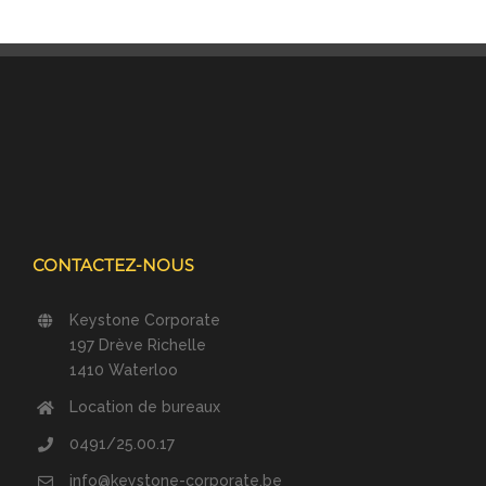
CONTACTEZ-NOUS
Keystone Corporate
197 Drève Richelle
1410 Waterloo
Location de bureaux
0491/25.00.17
info@keystone-corporate.be